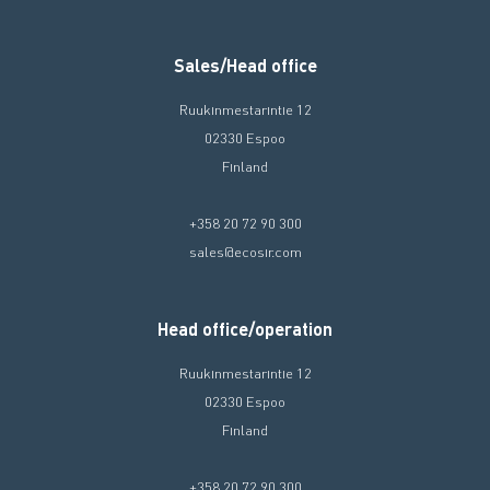
Sales/Head office
Ruukinmestarintie 12
02330 Espoo
Finland
+358 20 72 90 300
sales@ecosir.com
Head office/operation
Ruukinmestarintie 12
02330 Espoo
Finland
+358 20 72 90 300