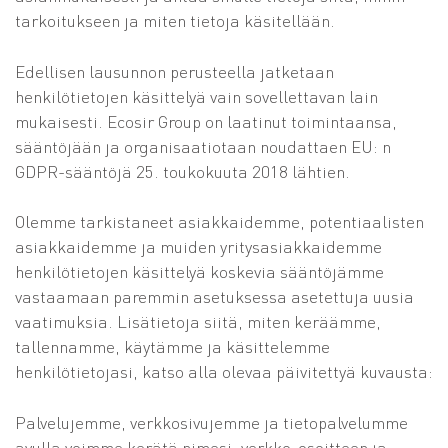
tarkoitukseen ja miten tietoja käsitellään.
Edellisen lausunnon perusteella jatketaan
henkilötietojen käsittelyä vain sovellettavan lain
mukaisesti. Ecosir Group on laatinut toimintaansa,
sääntöjään ja organisaatiotaan noudattaen EU: n
GDPR-sääntöjä 25. toukokuuta 2018 lähtien.
Olemme tarkistaneet asiakkaidemme, potentiaalisten
asiakkaidemme ja muiden yritysasiakkaidemme
henkilötietojen käsittelyä koskevia sääntöjämme
vastaamaan paremmin asetuksessa asetettuja uusia
vaatimuksia. Lisätietoja siitä, miten keräämme,
tallennamme, käytämme ja käsittelemme
henkilötietojasi, katso alla olevaa päivitettyä kuvausta:
Palvelujemme, verkkosivujemme ja tietopalvelumme
avulla voimme kerätä nimesi, verkko-osoitteen ja