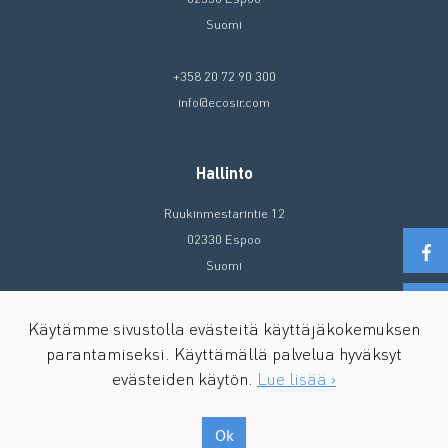
Suomi
+358 20 72 90 300
info@ecosir.com
Hallinto
Ruukinmestarintie 12
02330 Espoo
Suomi
+358 20 72 90 300
Käytämme sivustolla evästeitä käyttäjäkokemuksen
info@ecosir.com
parantamiseksi. Käyttämällä palvelua hyväksyt
evästeiden käytön.
Lue lisää ›
Ok
Copyright © 2026 Ecosir Group. All Rights Reserved.