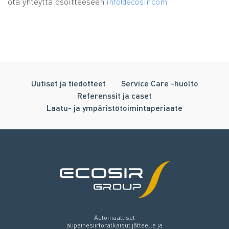
ota yhteyttä osoitteeseen
info@ecosir.com
Uutiset ja tiedotteet
Service Care -huolto
Referenssit ja caset
Laatu- ja ympäristötoimintaperiaate
Automaattiset
alipainesiirtoratkaisut jätteelle ja