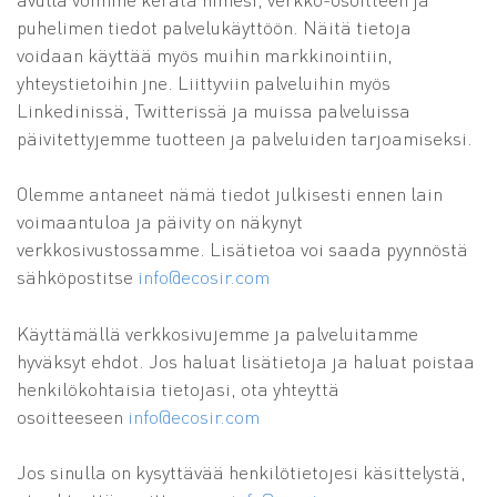
puhelimen tiedot palvelukäyttöön. Näitä tietoja
voidaan käyttää myös muihin markkinointiin,
yhteystietoihin jne. Liittyviin palveluihin myös
Linkedinissä, Twitterissä ja muissa palveluissa
päivitettyjemme tuotteen ja palveluiden tarjoamiseksi.
Olemme antaneet nämä tiedot julkisesti ennen lain
voimaantuloa ja päivity on näkynyt
verkkosivustossamme. Lisätietoa voi saada pyynnöstä
sähköpostitse
info@ecosir.com
Käyttämällä verkkosivujemme ja palveluitamme
hyväksyt ehdot. Jos haluat lisätietoja ja haluat poistaa
henkilökohtaisia ​​tietojasi, ota yhteyttä
osoitteeseen
info@ecosir.com
Jos sinulla on kysyttävää henkilötietojesi käsittelystä,