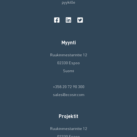
pyykille
Myynti
Ruukinmestarintie 12
02330 Espoo
Suomi
+358 20 72 90 300
sales@ecosir.com
Projektit
Ruukinmestarintie 12
02330 Espoo